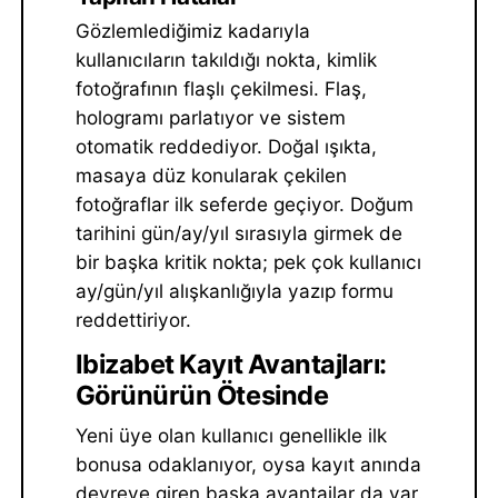
Gözlemlediğimiz kadarıyla
kullanıcıların takıldığı nokta, kimlik
fotoğrafının flaşlı çekilmesi. Flaş,
hologramı parlatıyor ve sistem
otomatik reddediyor. Doğal ışıkta,
masaya düz konularak çekilen
fotoğraflar ilk seferde geçiyor. Doğum
tarihini gün/ay/yıl sırasıyla girmek de
bir başka kritik nokta; pek çok kullanıcı
ay/gün/yıl alışkanlığıyla yazıp formu
reddettiriyor.
Ibizabet Kayıt Avantajları:
Görünürün Ötesinde
Yeni üye olan kullanıcı genellikle ilk
bonusa odaklanıyor, oysa kayıt anında
devreye giren başka avantajlar da var.