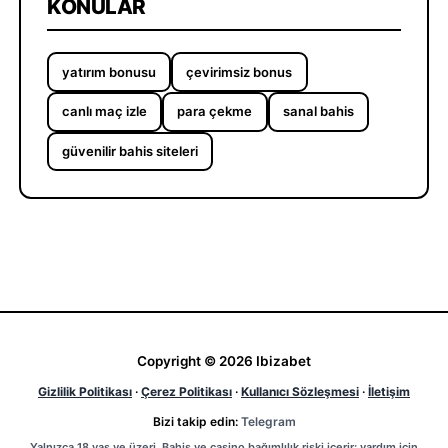
KONULAR
yatırım bonusu
çevirimsiz bonus
canlı maç izle
para çekme
sanal bahis
güvenilir bahis siteleri
Copyright © 2026 Ibizabet
Gizlilik Politikası
·
Çerez Politikası
·
Kullanıcı Sözleşmesi
·
İletişim
Bizi takip edin:
Telegram
Yalnızca 18 yaş ve üzeri. Bahis ve casino bağımlılık riski içerir; yardım için