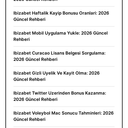
Ibizabet Haftalik Kayip Bonusu Oranlari: 2026
Güncel Rehberi
Ibizabet Mobil Uygulama Yukle: 2026 Güncel
Rehberi
Ibizabet Curacao Lisans Belgesi Sorgulama:
2026 Güncel Rehberi
Ibizabet Gizli Uyelik Ve Kayit Olma: 2026
Güncel Rehberi
Ibizabet Twitter Uzerinden Bonus Kazanma:
2026 Güncel Rehberi
Ibizabet Voleybol Mac Sonucu Tahminleri: 2026
Güncel Rehberi