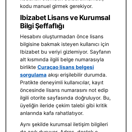
kodu manuel girmek gerekiyor.
Ibizabet Lisans ve Kurumsal
Bilgi Şeffaflığı
Hesabını oluşturmadan önce lisans
bilgisine bakmak isteyen kullanıcı için
Ibizabet bu veriyi gizlemiyor. Sayfanın
alt kısmında ilgili belge numarasıyla
birlikte
Curaçao lisans belgesi
sorgulama
akışı erişilebilir durumda.
Pratikte deneyimli kullanıcılar, kayıt
öncesinde lisans numarasını not edip
ilgili otorite sayfasında doğruluyor. Bu,
üyeliğin ileride çekim talebi gibi kritik
anlarında kafa rahatlatıyor.
Aynı şekilde kurumsal iletişim bilgileri
de açık duruyor. Adres, destek e-