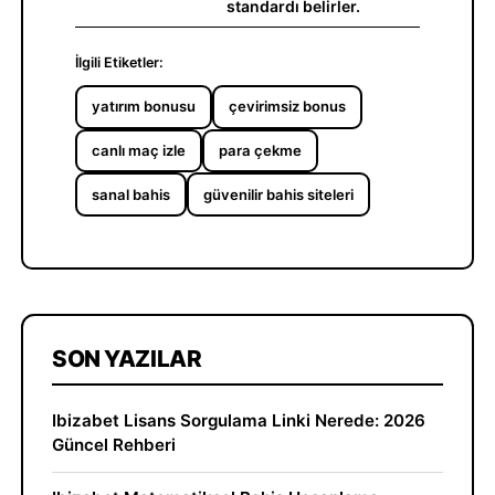
standardı belirler.
İlgili Etiketler:
yatırım bonusu
çevirimsiz bonus
canlı maç izle
para çekme
sanal bahis
güvenilir bahis siteleri
SON YAZILAR
Ibizabet Lisans Sorgulama Linki Nerede: 2026
Güncel Rehberi