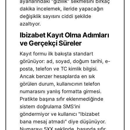
ayarlarındaki "gizlilik" sekmesini birkaç
dakika incelemek, ileride yapacağın
değişiklik sayısını ciddi şekilde
azaltıyor.
Ibizabet Kayıt Olma Adımları
ve Gerçekçi Süreler
Kayıt formu ilk bakışta standart
görünüyor: ad, soyad, doğum tarihi, e-
posta, telefon ve TC kimlik bilgisi.
Ancak benzer hesaplarda en sık
görülen durum, kullanıcının telefon
numarasını yanlış formatta girmesi.
Pratikte başına sıfır eklenmediğinde
sistem doğrulama SMS'ini
göndermiyor ve kullanıcı "Ibizabet
bana mesaj atmadı" diye düşünüyor.
Numarayı 5XX şeklinde, başında sıfır