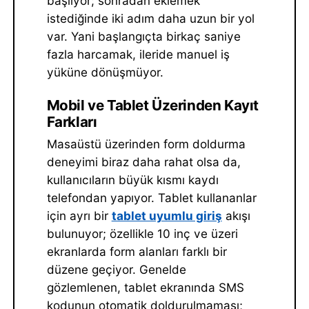
başlıyor; sonradan eklemek
istediğinde iki adım daha uzun bir yol
var. Yani başlangıçta birkaç saniye
fazla harcamak, ileride manuel iş
yüküne dönüşmüyor.
Mobil ve Tablet Üzerinden Kayıt
Farkları
Masaüstü üzerinden form doldurma
deneyimi biraz daha rahat olsa da,
kullanıcıların büyük kısmı kaydı
telefondan yapıyor. Tablet kullananlar
için ayrı bir
tablet uyumlu giriş
akışı
bulunuyor; özellikle 10 inç ve üzeri
ekranlarda form alanları farklı bir
düzene geçiyor. Genelde
gözlemlenen, tablet ekranında SMS
kodunun otomatik doldurulmaması;